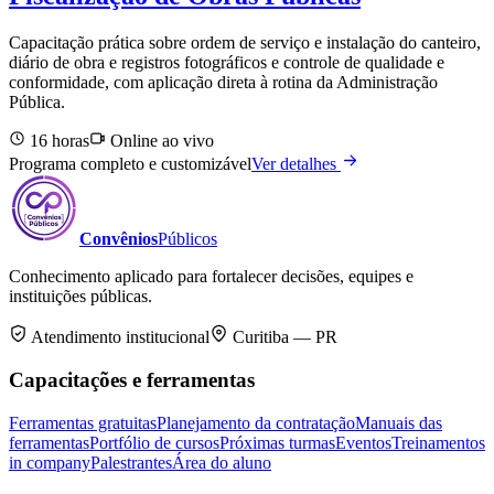
Capacitação prática sobre ordem de serviço e instalação do canteiro,
diário de obra e registros fotográficos e controle de qualidade e
conformidade, com aplicação direta à rotina da Administração
Pública.
16 horas
Online ao vivo
Programa completo e customizável
Ver detalhes
Convênios
Públicos
Conhecimento aplicado para fortalecer decisões, equipes e
instituições públicas.
Atendimento institucional
Curitiba — PR
Capacitações e ferramentas
Ferramentas gratuitas
Planejamento da contratação
Manuais das
ferramentas
Portfólio de cursos
Próximas turmas
Eventos
Treinamentos
in company
Palestrantes
Área do aluno