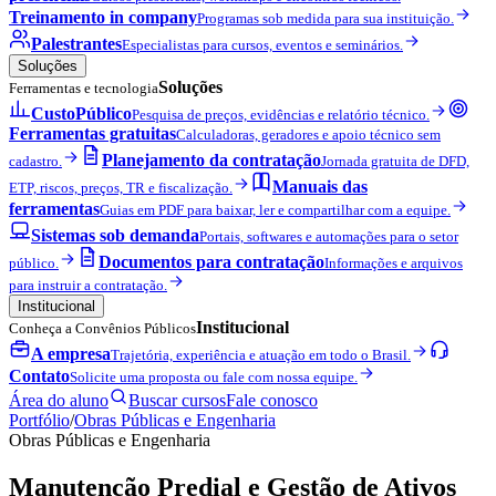
Treinamento in company
Programas sob medida para sua instituição.
Palestrantes
Especialistas para cursos, eventos e seminários.
Soluções
Soluções
Ferramentas e tecnologia
CustoPúblico
Pesquisa de preços, evidências e relatório técnico.
Ferramentas gratuitas
Calculadoras, geradores e apoio técnico sem
Planejamento da contratação
cadastro.
Jornada gratuita de DFD,
Manuais das
ETP, riscos, preços, TR e fiscalização.
ferramentas
Guias em PDF para baixar, ler e compartilhar com a equipe.
Sistemas sob demanda
Portais, softwares e automações para o setor
Documentos para contratação
público.
Informações e arquivos
para instruir a contratação.
Institucional
Institucional
Conheça a Convênios Públicos
A empresa
Trajetória, experiência e atuação em todo o Brasil.
Contato
Solicite uma proposta ou fale com nossa equipe.
Área do aluno
Buscar cursos
Fale conosco
Portfólio
/
Obras Públicas e Engenharia
Obras Públicas e Engenharia
Manutenção Predial e Gestão de Ativos