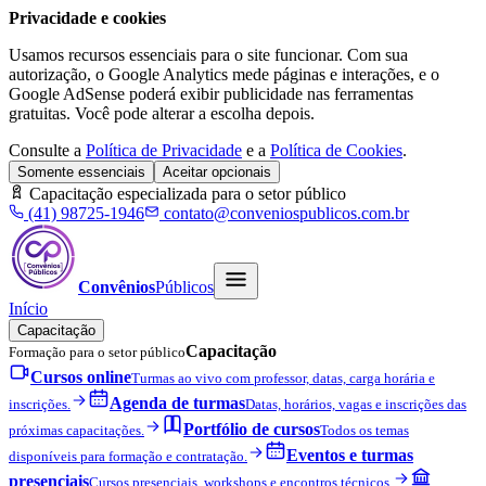
Privacidade e cookies
Usamos recursos essenciais para o site funcionar. Com sua
autorização, o Google Analytics mede páginas e interações, e o
Google AdSense poderá exibir publicidade nas ferramentas
gratuitas. Você pode alterar a escolha depois.
Consulte a
Política de Privacidade
e a
Política de Cookies
.
Somente essenciais
Aceitar opcionais
Capacitação especializada para o setor público
(41) 98725-1946
contato@conveniospublicos.com.br
Convênios
Públicos
Início
Capacitação
Capacitação
Formação para o setor público
Cursos online
Turmas ao vivo com professor, datas, carga horária e
Agenda de turmas
inscrições.
Datas, horários, vagas e inscrições das
Portfólio de cursos
próximas capacitações.
Todos os temas
Eventos e turmas
disponíveis para formação e contratação.
presenciais
Cursos presenciais, workshops e encontros técnicos.