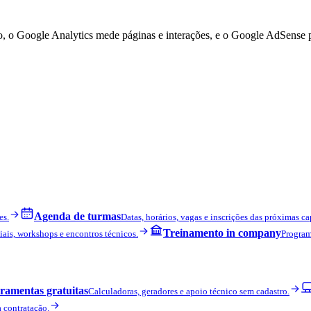
o, o Google Analytics mede páginas e interações, e o Google AdSense po
Agenda de turmas
es.
Datas, horários, vagas e inscrições das próximas ca
Treinamento in company
iais, workshops e encontros técnicos.
Program
ramentas gratuitas
Calculadoras, geradores e apoio técnico sem cadastro.
a contratação.