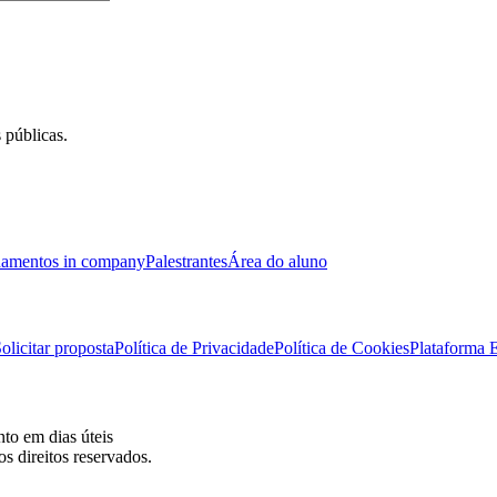
 públicas.
namentos in company
Palestrantes
Área do aluno
olicitar proposta
Política de Privacidade
Política de Cookies
Plataforma
to em dias úteis
 direitos reservados.