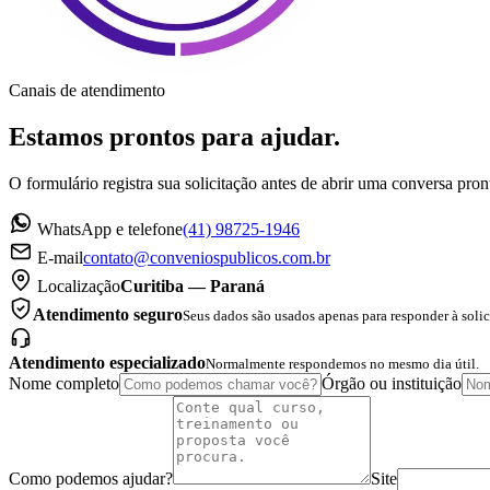
Canais de atendimento
Estamos prontos para ajudar.
O formulário registra sua solicitação antes de abrir uma conversa pr
WhatsApp e telefone
(41) 98725-1946
E-mail
contato@conveniospublicos.com.br
Localização
Curitiba — Paraná
Atendimento seguro
Seus dados são usados apenas para responder à solic
Atendimento especializado
Normalmente respondemos no mesmo dia útil.
Nome completo
Órgão ou instituição
Como podemos ajudar?
Site