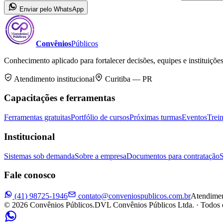
Enviar pelo WhatsApp
Convênios
Públicos
Conhecimento aplicado para fortalecer decisões, equipes e instituições
Atendimento institucional
Curitiba — PR
Capacitações e ferramentas
Ferramentas gratuitas
Portfólio de cursos
Próximas turmas
Eventos
Trei
Institucional
Sistemas sob demanda
Sobre a empresa
Documentos para contratação
S
Fale conosco
(41) 98725-1946
contato@conveniospublicos.com.br
Atendimen
©
2026
Convênios Públicos.
DVL Convênios Públicos Ltda. · Todos os