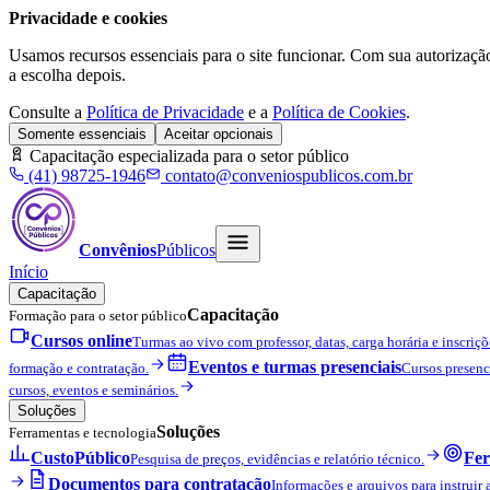
Privacidade e cookies
Usamos recursos essenciais para o site funcionar. Com sua autorizaçã
a escolha depois.
Consulte a
Política de Privacidade
e a
Política de Cookies
.
Somente essenciais
Aceitar opcionais
Capacitação especializada para o setor público
(41) 98725-1946
contato@conveniospublicos.com.br
Convênios
Públicos
Início
Capacitação
Capacitação
Formação para o setor público
Cursos online
Turmas ao vivo com professor, datas, carga horária e inscriçõ
Eventos e turmas presenciais
formação e contratação.
Cursos presenc
cursos, eventos e seminários.
Soluções
Soluções
Ferramentas e tecnologia
CustoPúblico
Fer
Pesquisa de preços, evidências e relatório técnico.
Documentos para contratação
Informações e arquivos para instruir 