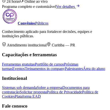
24 horas
Online ao vivo
Programa completo e customizável
Ver detalhes
Convênios
Públicos
Conhecimento aplicado para fortalecer decisões, equipes e
instituições públicas.
Atendimento institucional
Curitiba — PR
Capacitações e ferramentas
Ferramentas gratuitas
Portfólio de cursos
Próximas
turmas
Eventos
Treinamentos in company
Palestrantes
Área do aluno
Institucional
Sistemas sob demanda
Sobre a empresa
Documentos para
contratação
Solicitar proposta
Política de Privacidade
Política de
Cookies
Plataforma EAD
Fale conosco