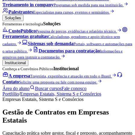
Treinamento in company
Programas sob medida para sua instituição.
Palestrantes
Especialistas para cursos, eventos e seminários.
Soluções
Soluções
Ferramentas e tecnologia
CustoPúblico
Pesquisa de preços, evidências e relatório técnico.
Ferramentas gratuitas
Calculadoras, geradores e apoio técnico sem
Sistemas sob demanda
cadastro.
Portais, softwares e automações para
Documentos para contratação
o setor público.
Informações e
arquivos para instruir a contratação.
Institucional
Institucional
Conheça a Convênios Públicos
A empresa
Trajetória, experiência e atuação em todo o Brasil.
Contato
Solicite uma proposta ou fale com nossa equipe.
Área do aluno
Buscar cursos
Fale conosco
Portfólio
/
Empresas Estatais, Sistema S e Consórcios
Empresas Estatais, Sistema S e Consórcios
Gestão de Contratos em Empresas
Estatais
Capacitação prática sobre gestor, fiscal e preposto, acompanhamento