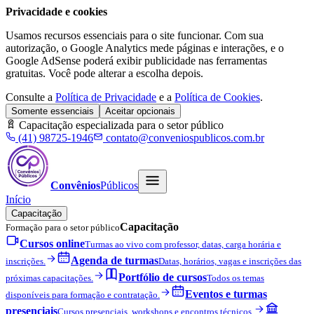
Privacidade e cookies
Usamos recursos essenciais para o site funcionar. Com sua
autorização, o Google Analytics mede páginas e interações, e o
Google AdSense poderá exibir publicidade nas ferramentas
gratuitas. Você pode alterar a escolha depois.
Consulte a
Política de Privacidade
e a
Política de Cookies
.
Somente essenciais
Aceitar opcionais
Capacitação especializada para o setor público
(41) 98725-1946
contato@conveniospublicos.com.br
Convênios
Públicos
Início
Capacitação
Capacitação
Formação para o setor público
Cursos online
Turmas ao vivo com professor, datas, carga horária e
Agenda de turmas
inscrições.
Datas, horários, vagas e inscrições das
Portfólio de cursos
próximas capacitações.
Todos os temas
Eventos e turmas
disponíveis para formação e contratação.
presenciais
Cursos presenciais, workshops e encontros técnicos.