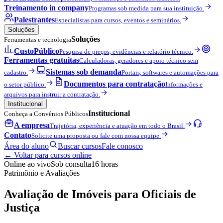
Treinamento in company
Programas sob medida para sua instituição.
Palestrantes
Especialistas para cursos, eventos e seminários.
Soluções
Soluções
Ferramentas e tecnologia
CustoPúblico
Pesquisa de preços, evidências e relatório técnico.
Ferramentas gratuitas
Calculadoras, geradores e apoio técnico sem
Sistemas sob demanda
cadastro.
Portais, softwares e automações para
Documentos para contratação
o setor público.
Informações e
arquivos para instruir a contratação.
Institucional
Institucional
Conheça a Convênios Públicos
A empresa
Trajetória, experiência e atuação em todo o Brasil.
Contato
Solicite uma proposta ou fale com nossa equipe.
Área do aluno
Buscar cursos
Fale conosco
← Voltar para cursos online
Online ao vivo
Sob consulta
16 horas
Patrimônio e Avaliações
Avaliação de Imóveis para Oficiais de
Justiça