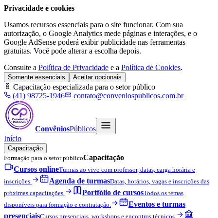
Privacidade e cookies
Usamos recursos essenciais para o site funcionar. Com sua
autorização, o Google Analytics mede páginas e interações, e o
Google AdSense poderá exibir publicidade nas ferramentas
gratuitas. Você pode alterar a escolha depois.
Consulte a
Política de Privacidade
e a
Política de Cookies
.
Somente essenciais
Aceitar opcionais
Capacitação especializada para o setor público
(41) 98725-1946
contato@conveniospublicos.com.br
Convênios
Públicos
Início
Capacitação
Capacitação
Formação para o setor público
Cursos online
Turmas ao vivo com professor, datas, carga horária e
Agenda de turmas
inscrições.
Datas, horários, vagas e inscrições das
Portfólio de cursos
próximas capacitações.
Todos os temas
Eventos e turmas
disponíveis para formação e contratação.
presenciais
Cursos presenciais, workshops e encontros técnicos.